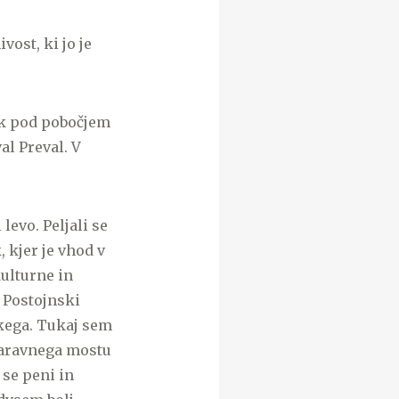
ost, ki jo je
ik pod pobočjem
al Preval. V
evo. Peljali se
 kjer je vhod v
ulturne in
 Postojnski
sakega. Tukaj sem
z naravnega mostu
 se peni in