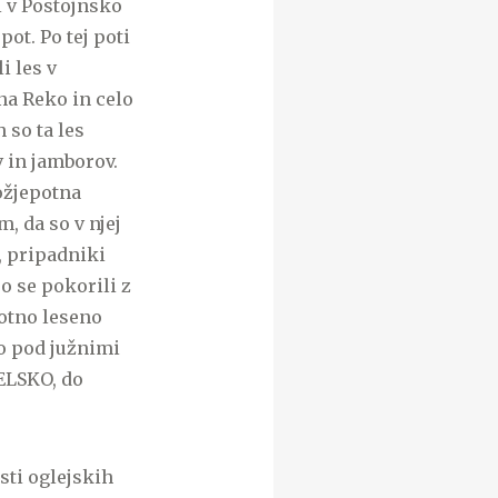
i v Postojnsko
ot. Po tej poti
i les v
 na Reko in celo
 so ta les
v in jamborov.
ožjepotna
, da so v njej
, pripadniki
o se pokorili z
votno leseno
o pod južnimi
BELSKO, do
asti oglejskih