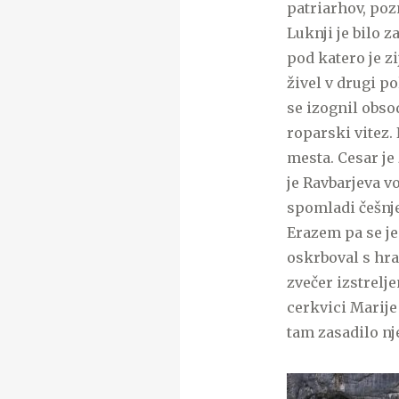
patriarhov, poz
Luknji je bilo z
pod katero je z
živel v drugi po
se izognil obsod
roparski vitez. 
mesta. Cesar je
je Ravbarjeva v
spomladi češnje 
Erazem pa se je
oskrboval s hra
zvečer izstrelj
cerkvici Marije
tam zasadilo nj