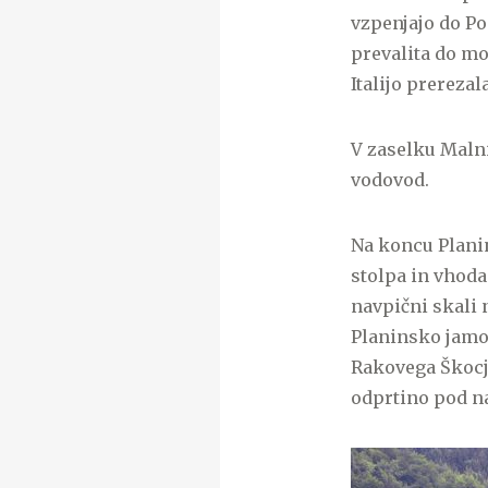
vzpenjajo do Po
prevalita do mo
Italijo prereza
V zaselku Malni 
vodovod.
Na koncu Planin
stolpa in vhoda
navpični skali 
Planinsko jamo, 
Rakovega Škocj
odprtino pod na