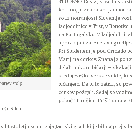
STUDENO. Cesta, ki se tu spust
kotlino, je znana kot jamborna p
so iz notranjosti Slovenije vozil
ladjedelnice v Trst, v Benetke,
na Portugalsko. V ladjedelnicah
uporabljali za izdelavo gredlje
Pri Studenem je pod Grmado b
Marijina cerkev. Znana je po tem
delali pokoro bičarji – skakači
srednjeveške verske sekte, ki s
barjev stolp
bičanjem. Da bi to zatrli, so pr
cerkev požgali. Sedaj se vozim
pobočji Hrušice. Prišli smo v 
 še 4 km.
l3. stoletju se omenja Jamski grad, ki je bil najprej v l