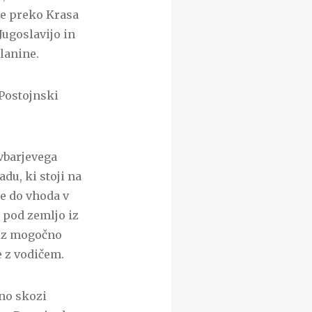
 se preko Krasa
Jugoslavijo in
lanine.
 Postojnski
avbarjevega
du, ki stoji na
je do vhoda v
o pod zemljo iz
e z mogočno
e z vodičem.
no skozi