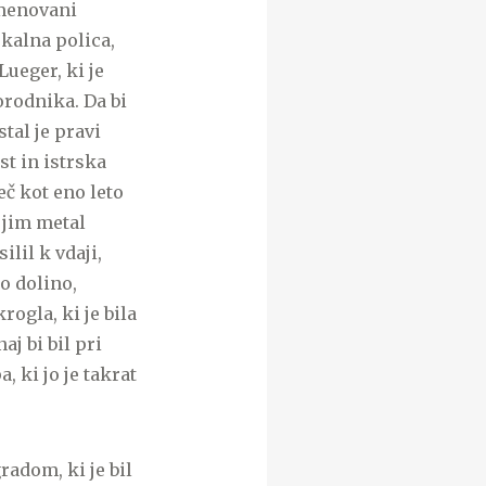
imenovani
skalna polica,
Lueger, ki je
sorodnika. Da bi
tal je pravi
st in istrska
eč kot eno leto
 jim metal
ilil k vdaji,
o dolino,
ogla, ki je bila
j bi bil pri
 ki jo je takrat
radom, ki je bil