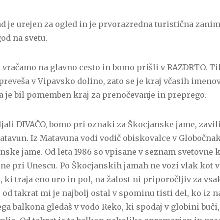
 je urejen za ogled in je prvorazredna turistična zanimiv
god na svetu.
se vračamo na glavno cesto in bomo prišli v RAZDRTO. T
preveša v Vipavsko dolino, zato se je kraj včasih imenov
a je bil pomemben kraj za prenočevanje in preprego.
ali DIVAČO, bomo pri oznaki za Škocjanske jame, zavili l
tavun. Iz Matavuna vodi vodič obiskovalce v Globočnak,
nske jame. Od leta 1986 so vpisane v seznam svetovne k
ne pri Unescu. Po Škocjanskih jamah ne vozi vlak kot v
, ki traja eno uro in pol, na žalost ni priporočljiv za v
7, od takrat mi je najbolj ostal v spominu tisti del, ko i
ga balkona gledaš v vodo Reko, ki spodaj v globini buči,