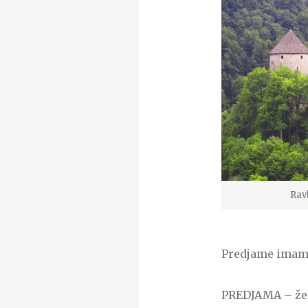
Rav
Predjame imamo
PREDJAMA – že v 