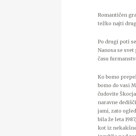
Romantičen grad
težko najti dru
Po drugi poti 
Nanosa se svet 
času furmanstv
Ko bomo prepelj
bomo do vasi Ma
čudovite Škocja
naravne dedišči
jami, zato ogled
bila že leta 198
kot iz nekakšne