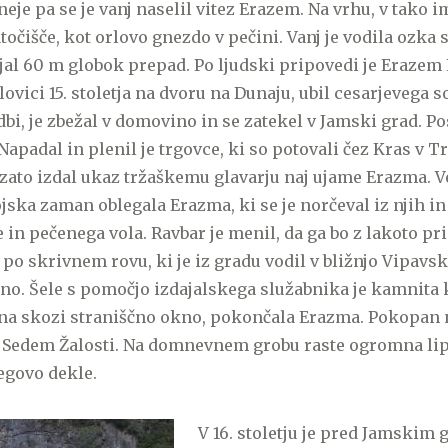
neje pa se je vanj naselil vitez Erazem. Na vrhu, v tako 
atočišče, kot orlovo gnezdo v pečini. Vanj je vodila ozka 
ijal 60 m globok prepad. Po ljudski pripovedi je Erazem 
lovici 15. stoletja na dvoru na Dunaju, ubil cesarjevega 
bi, je zbežal v domovino in se zatekel v Jamski grad. Pos
Napadal in plenil je trgovce, ki so potovali čez Kras v Tr
 zato izdal ukaz tržaškemu glavarju naj ujame Erazma. V
ojska zaman oblegala Erazma, ki se je norčeval iz njih in
in pečenega vola. Ravbar je menil, da ga bo z lakoto pris
 po skrivnem rovu, ki je iz gradu vodil v bližnjo Vipavsk
no. Šele s pomočjo izdajalskega služabnika je kamnita kr
ena skozi straniščno okno, pokončala Erazma. Pokopan na
 Sedem Žalosti. Na domnevnem grobu raste ogromna lipa,
egovo dekle.
V 16. stoletju je pred Jamskim g