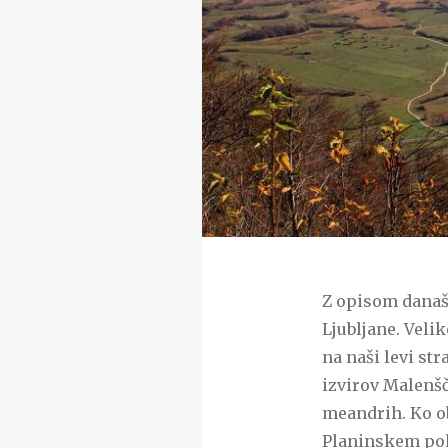
Z opisom današn
Ljubljane. Veli
na naši levi str
izvirov Malenšči
meandrih. Ko ob
Planinskem polj