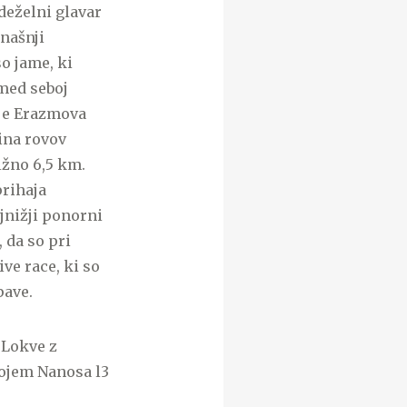
 deželni glavar
našnji
o jame, ki
 med seboj
 je Erazmova
ina rovov
ižno 6,5 km.
prihaja
ajnižji ponorni
, da so pri
ve race, ki so
pave.
 Lokve z
tojem Nanosa l3