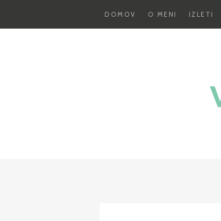
DOMOV
O MENI
IZLETI
Skoči
na
vsebino