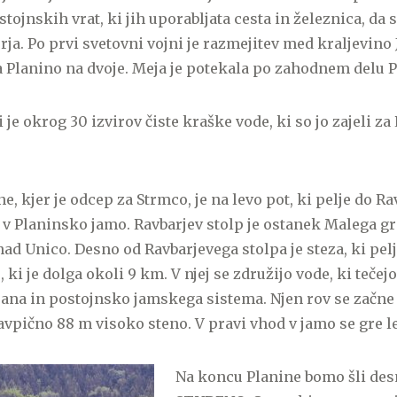
stojnskih vrat, ki jih uporabljata cesta in železnica, da
rja. Po prvi svetovni vojni je razmejitev med kraljevino 
la Planino na dvoje. Meja je potekala po zahodnem delu P
je okrog 30 izvirov čiste kraške vode, ki so jo zajeli za
e, kjer je odcep za Strmco, je na levo pot, ki pelje do R
 v Planinsko jamo. Ravbarjev stolp je ostanek Malega gra
nad Unico. Desno od Ravbarjevega stolpa je steza, ki pel
ki je dolga okoli 9 km. V njej se združijo vode, ki tečej
ana in postojnsko jamskega sistema. Njen rov se začn
vpično 88 m visoko steno. V pravi vhod v jamo se gre l
Na koncu Planine bomo šli des