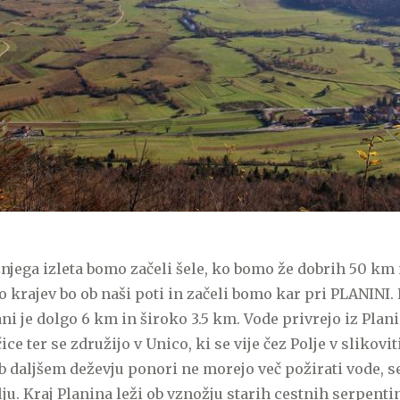
jega izleta bomo začeli šele, ko bomo že dobrih 50 km
ko krajev bo ob naši poti in začeli bomo kar pri PLANINI.
ani je dolgo 6 km in široko 3.5 km. Vode privrejo iz Plan
ce ter se združijo v Unico, ki se vije čez Polje v slikovit
 daljšem deževju ponori ne morejo več požirati vode, se 
u. Kraj Planina leži ob vznožju starih cestnih serpentin