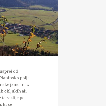
 naprej od
 Planinsko polje
inske jame in iz
ih okljukih ali
ta razlije po
, ki se