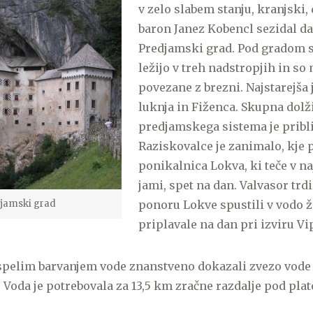
v zelo slabem stanju, kranjski,
baron Janez Kobencl sezidal da
Predjamski grad. Pod gradom s
ležijo v treh nadstropjih in so
povezane z brezni. Najstarejša
luknja in Fiženca. Skupna dolž
predjamskega sistema je pribl
Raziskovalce je zanimalo, kje 
ponikalnica Lokva, ki teče v n
jami, spet na dan. Valvasor trdi
jamski grad
ponoru Lokve spustili v vodo ži
priplavale na dan pri izviru Vi
uspelim barvanjem vode znanstveno dokazali zvezo vode
 Voda je potrebovala za 13,5 km zračne razdalje pod pla