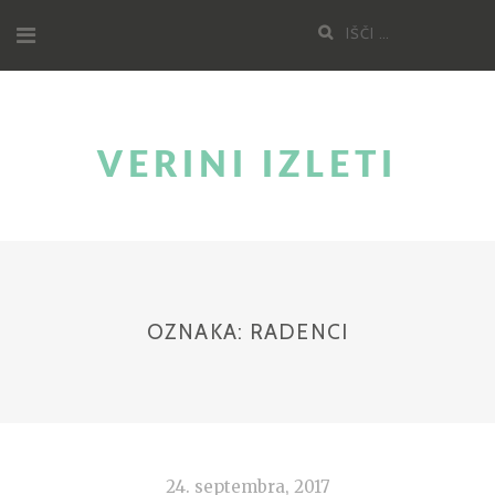
Skoči
Poišči:
na
vsebino
VERINI IZLETI
OZNAKA:
RADENCI
24. septembra, 2017