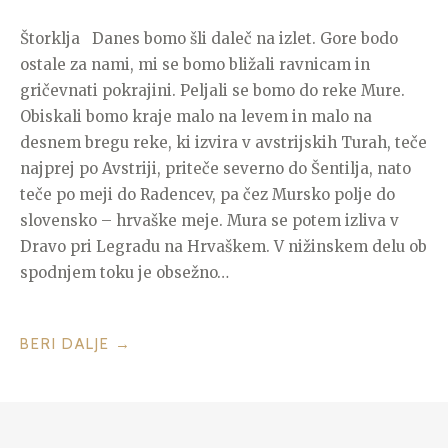
Štorklja Danes bomo šli daleč na izlet. Gore bodo
ostale za nami, mi se bomo bližali ravnicam in
gričevnati pokrajini. Peljali se bomo do reke Mure.
Obiskali bomo kraje malo na levem in malo na
desnem bregu reke, ki izvira v avstrijskih Turah, teče
najprej po Avstriji, priteče severno do Šentilja, nato
teče po meji do Radencev, pa čez Mursko polje do
slovensko – hrvaške meje. Mura se potem izliva v
Dravo pri Legradu na Hrvaškem. V nižinskem delu ob
spodnjem toku je obsežno…
“NA
BERI DALJE
→
OBISKU
PRI
ŠTORKLJAH”