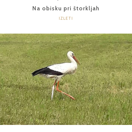
Na obisku pri štorkljah
KATEGORIJE
IZLETI