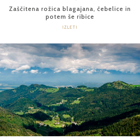
Zaščitena rožica blagajana, čebelice in
potem še ribice
KATEGORIJE
IZLETI