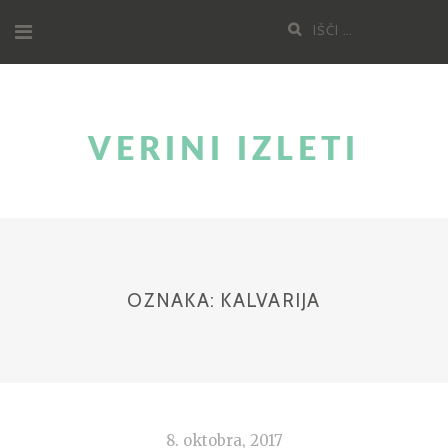
Skoči
Poišči:
na
vsebino
VERINI IZLETI
OZNAKA:
KALVARIJA
8. oktobra, 2017