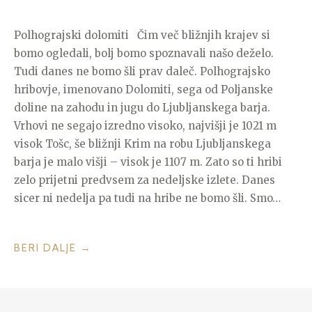
Polhograjski dolomiti Čim več bližnjih krajev si
bomo ogledali, bolj bomo spoznavali našo deželo.
Tudi danes ne bomo šli prav daleč. Polhograjsko
hribovje, imenovano Dolomiti, sega od Poljanske
doline na zahodu in jugu do Ljubljanskega barja.
Vrhovi ne segajo izredno visoko, najvišji je 1021 m
visok Tošc, še bližnji Krim na robu Ljubljanskega
barja je malo višji – visok je 1107 m. Zato so ti hribi
zelo prijetni predvsem za nedeljske izlete. Danes
sicer ni nedelja pa tudi na hribe ne bomo šli. Smo…
“ZAŠČITENA
BERI DALJE
→
ROŽICA
BLAGAJANA,
ČEBELICE