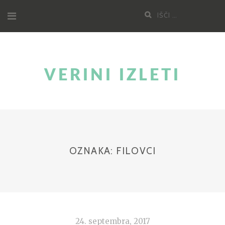
Skoči
Poišči:
na
vsebino
VERINI IZLETI
OZNAKA:
FILOVCI
24. septembra, 2017