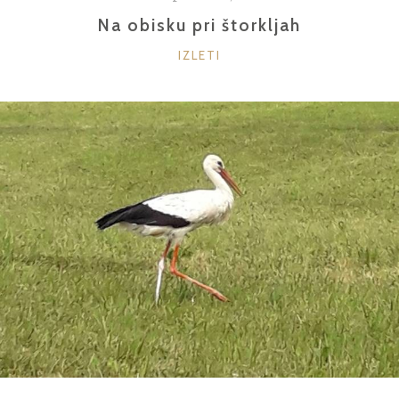
Na obisku pri štorkljah
KATEGORIJE
IZLETI