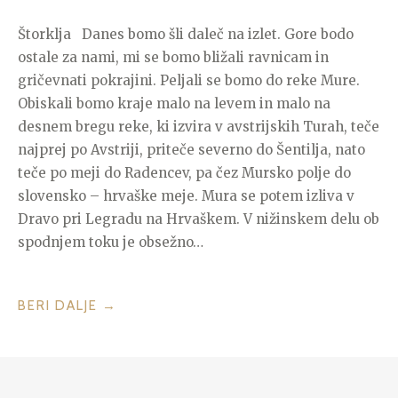
Štorklja Danes bomo šli daleč na izlet. Gore bodo
ostale za nami, mi se bomo bližali ravnicam in
gričevnati pokrajini. Peljali se bomo do reke Mure.
Obiskali bomo kraje malo na levem in malo na
desnem bregu reke, ki izvira v avstrijskih Turah, teče
najprej po Avstriji, priteče severno do Šentilja, nato
teče po meji do Radencev, pa čez Mursko polje do
slovensko – hrvaške meje. Mura se potem izliva v
Dravo pri Legradu na Hrvaškem. V nižinskem delu ob
spodnjem toku je obsežno…
“NA
BERI DALJE
→
OBISKU
PRI
ŠTORKLJAH”