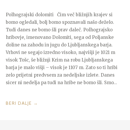
Polhograjski dolomiti Čim več bližnjih krajev si
bomo ogledali, bolj bomo spoznavali našo deželo.
Tudi danes ne bomo šli prav daleč. Polhograjsko
hribovje, imenovano Dolomiti, sega od Poljanske
doline na zahodu in jugu do Ljubljanskega barja.
Vrhovi ne segajo izredno visoko, najvišji je 1021 m
visok Tošc, še bližnji Krim na robu Ljubljanskega
barja je malo višji – visok je 1107 m. Zato so ti hribi
zelo prijetni predvsem za nedeljske izlete. Danes
sicer ni nedelja pa tudi na hribe ne bomo šli. Smo…
“ZAŠČITENA
BERI DALJE
→
ROŽICA
BLAGAJANA,
ČEBELICE