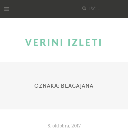
Skoči
Poišči:
na
vsebino
VERINI IZLETI
OZNAKA:
BLAGAJANA
8. oktobra, 2017