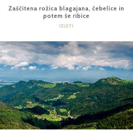
Zaščitena rožica blagajana, čebelice in
potem še ribice
KATEGORIJE
IZLETI